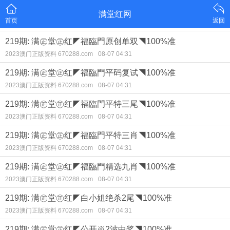
满堂红网
首页
返回
219期: 满㊣堂㊣红◤福臨門原创单双◥100%准
2023澳门正版资料 670288.com
08-07 04:31
219期: 满㊣堂㊣红◤福臨門平码复试◥100%准
2023澳门正版资料 670288.com
08-07 04:31
219期: 满㊣堂㊣红◤福臨門平特三尾◥100%准
2023澳门正版资料 670288.com
08-07 04:31
219期: 满㊣堂㊣红◤福臨門平特三肖◥100%准
2023澳门正版资料 670288.com
08-07 04:31
219期: 满㊣堂㊣红◤福臨門精选九肖◥100%准
2023澳门正版资料 670288.com
08-07 04:31
219期: 满㊣堂㊣红◤白小姐绝杀2尾◥100%准
2023澳门正版资料 670288.com
08-07 04:31
219期: 满㊣堂㊣红◤公开※2波中奖◥100%准