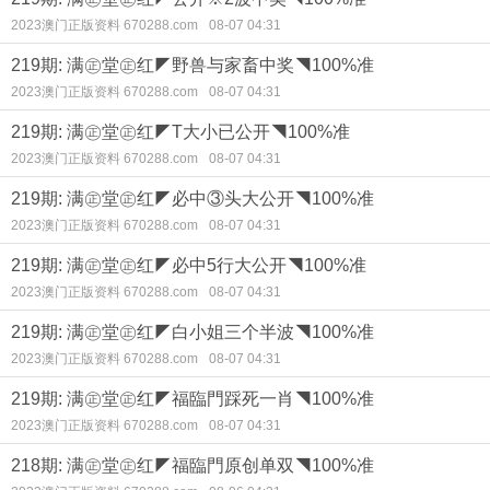
2023澳门正版资料 670288.com
08-07 04:31
219期: 满㊣堂㊣红◤野兽与家畜中奖◥100%准
2023澳门正版资料 670288.com
08-07 04:31
219期: 满㊣堂㊣红◤T大小已公开◥100%准
2023澳门正版资料 670288.com
08-07 04:31
219期: 满㊣堂㊣红◤必中③头大公开◥100%准
2023澳门正版资料 670288.com
08-07 04:31
219期: 满㊣堂㊣红◤必中5行大公开◥100%准
2023澳门正版资料 670288.com
08-07 04:31
219期: 满㊣堂㊣红◤白小姐三个半波◥100%准
2023澳门正版资料 670288.com
08-07 04:31
219期: 满㊣堂㊣红◤福臨門踩死一肖◥100%准
2023澳门正版资料 670288.com
08-07 04:31
218期: 满㊣堂㊣红◤福臨門原创单双◥100%准